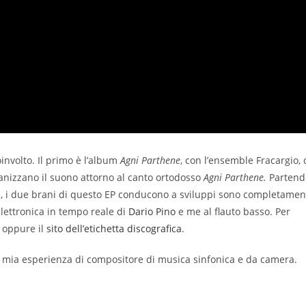
involto. Il primo è l’album
Agni Par
thene
, con l’ensemble Fracargio, 
ganizzano il suono attorno al canto ortodosso
Agni Parthene.
Partend
oni, i due brani di questo EP conducono a sviluppi sono completamen
’elettronica in tempo reale di
Dario Pino
e me al flauto basso. Per
oppure il
sito dell’etichetta discografica
.
 mia esperienza di compositore di musica sinfonica e da camera.