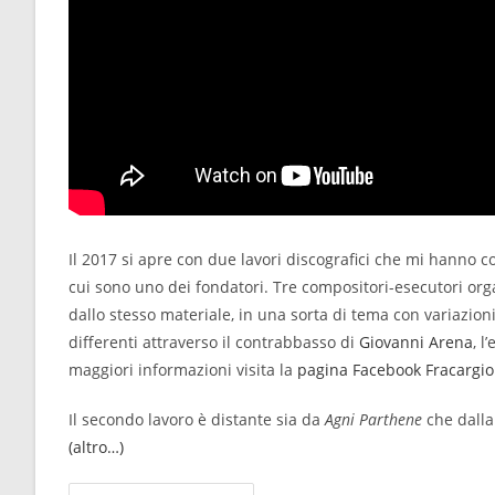
Il 2017 si apre con due lavori discografici che mi hanno co
cui sono uno dei fondatori. Tre compositori-esecutori or
dallo stesso materiale, in una sorta di tema con variazi
differenti attraverso il contrabbasso di
Giovanni Arena
, l
maggiori informazioni visita la
pagina Facebook Fracargio
Il secondo lavoro è distante sia da
Agni Parthene
che dalla
(altro…)