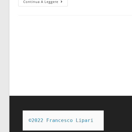
Un
Continua A Leggere
2017
Ricco
Di
Novità
Discografiche
©2022 Francesco Lipari