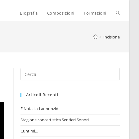
Biografia
Composizioni
Formazioni
>
Incisione
Cerca
nel
sito
web
Articoli Recenti
E Natali cci annunziò
Stagione concertistica Sentieri Sonori
Cuntimi…