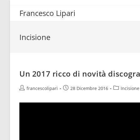
Salta
Francesco Lipari
al
contenuto
Incisione
Un 2017 ricco di novità discogr
Autore
Articolo
Categoria
francescolipari
28 Dicembre 2016
Incisione
dell'articolo:
pubblicato:
dell'articolo: